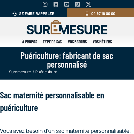
Skip
to
SE FAIRE RAPPELER
04 97 18 00 00
content
À PROPOS
TYPE DE SAC
VOS BESOINS
VOS MÉTIERS
Puériculture: fabricant de sac
personnalisé
Suremesure
Puériculture
Sac maternité personnalisable en
puériculture
Vous avez besoin d’un sac maternité personnalisable,