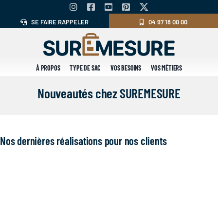
Skip
to
SE FAIRE RAPPELER
04 97 18 00 00
content
À PROPOS
TYPE DE SAC
VOS BESOINS
VOS MÉTIERS
Nouveautés chez SUREMESURE
Nos dernières réalisations pour nos clients