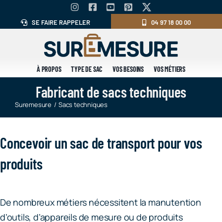
Skip
to
SE FAIRE RAPPELER
04 97 18 00 00
content
À PROPOS
TYPE DE SAC
VOS BESOINS
VOS MÉTIERS
Fabricant de sacs techniques
Suremesure
Sacs techniques
Concevoir un sac de transport pour vos
produits
De nombreux métiers nécessitent la manutention
d’outils, d’appareils de mesure ou de produits