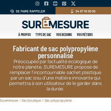
Skip
to
SE FAIRE RAPPELER
04 97 18 00 00
content
À PROPOS
TYPE DE SAC
VOS BESOINS
VOS MÉTIERS
Fabricant de sac polypropylène
personnalisé
Préoccupée par l’actualité écologique de
notre planète, SUREMESURE propose de
remplacer l’incontournable sachet plastique
par un sac issu d’une matière innovante qui
permettra à son utilisateur de le garder dans
la durée.
Suremesure
Sac boutique
Sac polypropylène