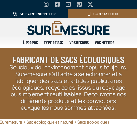
Skip
to
SE FAIRE RAPPELER
04 97 18 00 00
content
À PROPOS
TYPE DE SAC
VOS BESOINS
VOS MÉTIERS
FABRICANT DE SACS ÉCOLOGIQUES
Soucieux de l’environnement depuis toujours,
Suremesure s’attache à sélectionner et à
fabriquer des sacs et articles publicitaires
écologiques, recyclables, issus du recyclage
ou simplement réutilisables. Découvrons nos
différents produits et les convictions
auxquelles nous sommes attachées.
Suremesure
Sac écologique et naturel
Sacs écologiques