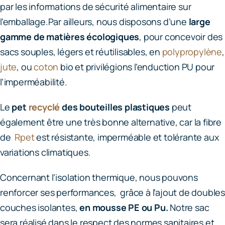
par les informations de sécurité alimentaire sur
l’emballage.
Par ailleurs, nous disposons d’une
large
gamme de matières écologiques
, pour concevoir des
sacs souples, légers et réutilisables, en
polypropylène
,
jute
, ou
coton
bio et privilégions l’enduction PU pour
l’imperméabilité.
Le
pet
recyclé
des bouteilles plastiques
peut
également être une très bonne alternative, car la fibre
de
Rpet
est résistante, imperméable et tolérante aux
variations climatiques.
Concernant l’isolation thermique, nous pouvons
renforcer ses performances, grâce à l’ajout de doubles
couches isolantes,
en mousse PE ou Pu.
Notre sac
sera réalisé dans le respect des normes sanitaires et