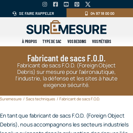
Skip
to
SE FAIRE RAPPELER
04 97 18 00 00
content
À PROPOS
TYPE DE SAC
VOS BESOINS
VOS MÉTIERS
Fabricant de sacs F.O.D.
Fabricant de sacs F.O.D. (Foreign Object
Debris) sur mesure pour l'aéronautique,
l'industrie, la défense et les sites à haute
exigence sécurité.
Suremesure
Sacs techniques
Fabricant de sacs F.O.D.
En tant que fabricant de sacs F.O.D. (Foreign Object
Debris), nous accompagnons les secteurs industriels