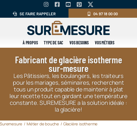
Skip
to
SE FAIRE RAPPELER
04 97 18 00 00
content
À PROPOS
TYPE DE SAC
VOS BESOINS
VOS MÉTIERS
Fabricant de glacière isotherme
sur-mesure
Les Pâtissiers, les boulangers, les traiteurs
pour les mariages, séminaires, recherchent
tous un produit capable de maintenir à plat
leur recette tout en gardant une température
constante. SUREMESURE a la solution idéale :
la glacière!
Suremesure
Métier de bouche
Glacière isotherme